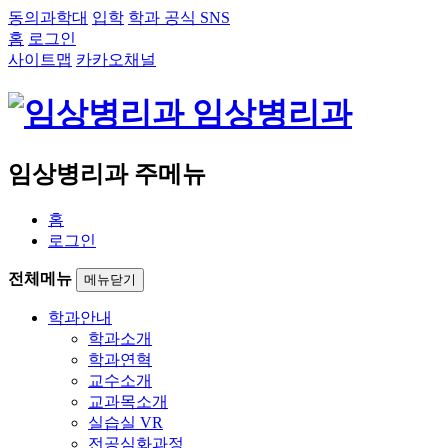
동의과학대
입학
학과 공식 SNS
홈
로그인
사이트맵
카카오채널
임상병리과
임상병리과 주메뉴
홈
로그인
전체메뉴
메뉴닫기
학과안내
학과소개
학과연혁
교수소개
교과목소개
실습실 VR
전공심화과정