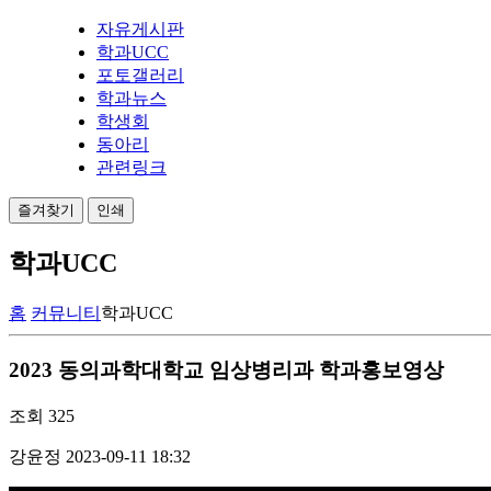
자유게시판
학과UCC
포토갤러리
학과뉴스
학생회
동아리
관련링크
즐겨찾기
인쇄
학과UCC
홈
커뮤니티
학과UCC
2023 동의과학대학교 임상병리과 학과홍보영상
조회
325
강윤정
2023-09-11 18:32