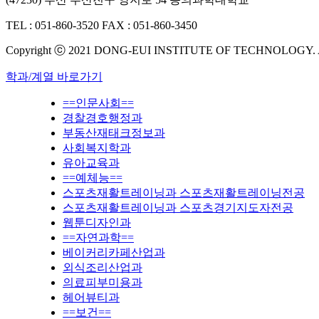
TEL : 051-860-3520
FAX : 051-860-3450
Copyright ⓒ 2021 DONG-EUI INSTITUTE OF TECHNOLOGY.
학과/계열 바로가기
==인문사회==
경찰경호행정과
부동산재태크정보과
사회복지학과
유아교육과
==예체능==
스포츠재활트레이닝과 스포츠재활트레이닝전공
스포츠재활트레이닝과 스포츠경기지도자전공
웹툰디자인과
==자연과학==
베이커리카페산업과
외식조리산업과
의료피부미용과
헤어뷰티과
==보건==