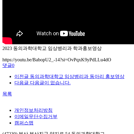
2023 동의과학대학교 임상병리과 학과홍보영상
https://youtu.be/BabopU2_-14?si=OvPqxK9yPdLLu4dO
댓글
0
이전글
동의과학대학교 임상병리과 동아리 홍보영상
다음글
다음글이 없습니다.
목록
개인정보처리방침
이메일무단수집거부
캠퍼스맵
(47230) 부산 부산진구 양지로 54 동의과학대학교